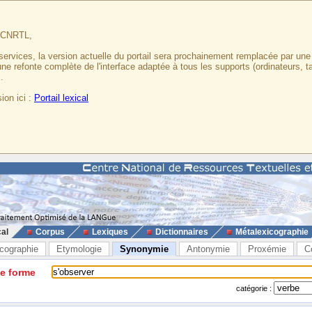
u CNRTL,
services, la version actuelle du portail sera prochainement remplacée par un
 une refonte complète de l'interface adaptée à tous les supports (ordinateurs, t
.
ion ici :
Portail lexical
cal
Corpus
Lexiques
Dictionnaires
Métalexicographie
cographie
Etymologie
Synonymie
Antonymie
Proxémie
C
ne forme
catégorie :