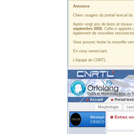
Annonce
Chers usagers du portail lexical d
Après vingt ans de bons et loyaux 
septembre 2026
. Celle-ci apporte
également de nouvelles ressources
Vous pouvez tester la nouvelle vers
En vous remerciant,
L'équipe du CNRTL
Accueil
Portail lexi
Morphologie
Lexi
Entrez u
Dicosyn
CRISCO