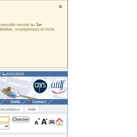
×
e nouvelle version au
1er
ablettes, smartphones) et inclut
Outils
Contact
oncordance
Aide