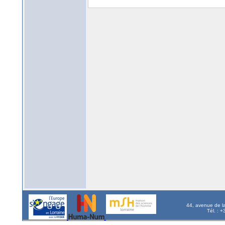
44, avenue de l
Tél. : 