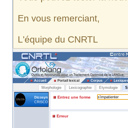
En vous remerciant,
L'équipe du CNRTL
Accueil
Portail lexical
Corpus
Lexique
Morphologie
Lexicographie
Etymologie
S
Entrez une forme
Dicosyn
CRISCO
Erreur