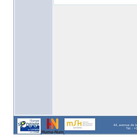
44, avenue de l
Tél. : 