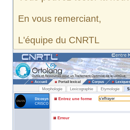
En vous remerciant,
L'équipe du CNRTL
Accueil
Portail lexical
Corpus
Lexique
Morphologie
Lexicographie
Etymologie
S
Entrez une forme
Dicosyn
CRISCO
Erreur