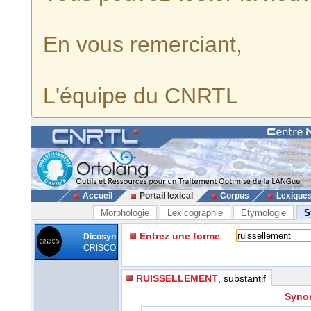
En vous remerciant,
L'équipe du CNRTL
Accueil
Portail lexical
Corpus
Lexique
Morphologie
Lexicographie
Etymologie
S
Entrez une forme
Dicosyn
CRISCO
RUISSELLEMENT
, substantif
Synon