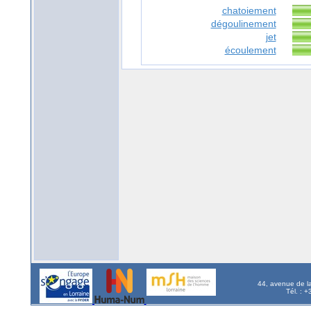
chatoiement
dégoulinement
jet
écoulement
44, avenue de l
Tél. : 