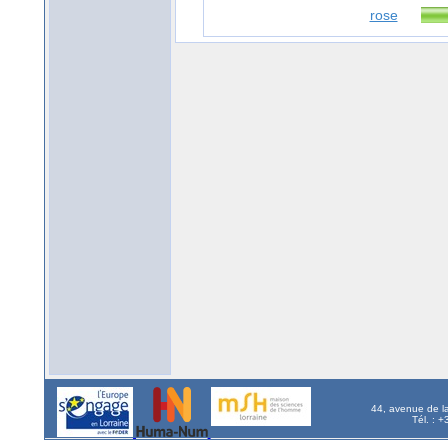
rose
44, avenue de l
Tél. : 