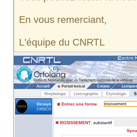
En vous remerciant,
L'équipe du CNRTL
Accueil
Portail lexical
Corpus
Lexique
Morphologie
Lexicographie
Etymologie
S
Entrez une forme
Dicosyn
CRISCO
ROSISSEMENT
, substantif
Syno