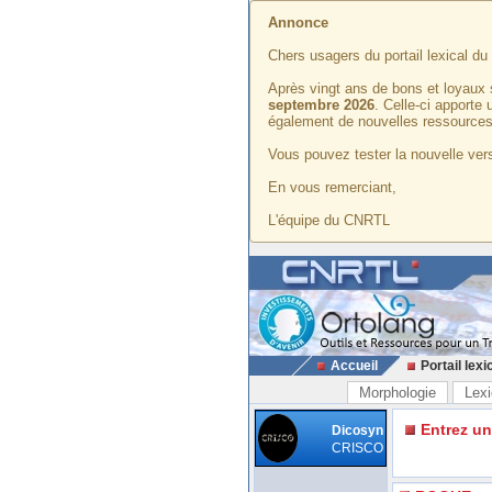
Annonce
Chers usagers du portail lexical d
Après vingt ans de bons et loyaux 
septembre 2026
. Celle-ci apporte
également de nouvelles ressources
Vous pouvez tester la nouvelle vers
En vous remerciant,
L'équipe du CNRTL
Accueil
Portail lexi
Morphologie
Lexi
Entrez u
Dicosyn
CRISCO