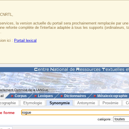
u CNRTL,
services, la version actuelle du portail sera prochainement remplacée par un
 une refonte complète de l'interface adaptée à tous les supports (ordinateurs, t
.
ion ici :
Portail lexical
cal
Corpus
Lexiques
Dictionnaires
Métalexicographie
cographie
Etymologie
Synonymie
Antonymie
Proxémie
C
ne forme
catégorie :