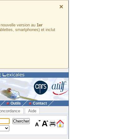
×
e nouvelle version au
1er
ablettes, smartphones) et inclut
Outils
Contact
oncordance
Aide