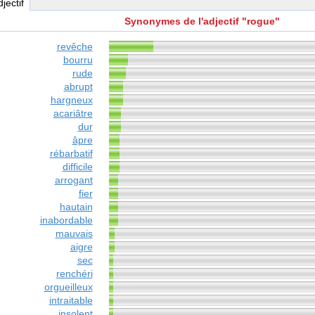
djectif
Synonymes de l'adjectif "rogue"
revêche
bourru
rude
abrupt
hargneux
acariâtre
dur
âpre
rébarbatif
difficile
arrogant
fier
hautain
inabordable
mauvais
aigre
sec
renchéri
orgueilleux
intraitable
insolent