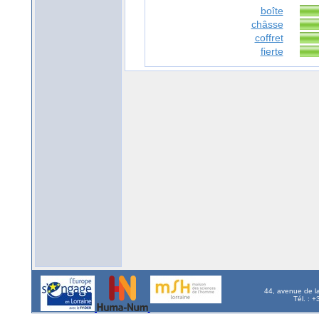
boîte
châsse
coffret
fierte
44, avenue de l
Tél. : 