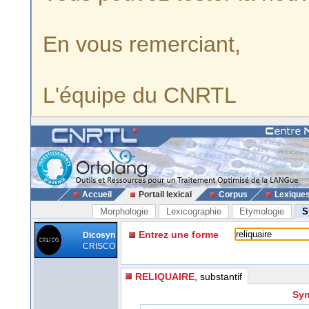
En vous remerciant,
L'équipe du CNRTL
Accueil
Portail lexical
Corpus
Lexique
Morphologie
Lexicographie
Etymologie
S
Entrez une forme
Dicosyn
CRISCO
RELIQUAIRE
, substantif
Syn