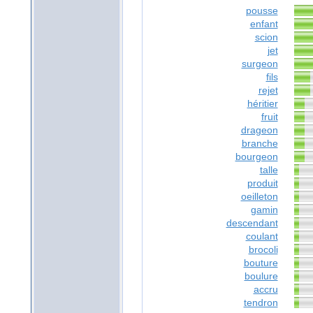
pousse
enfant
scion
jet
surgeon
fils
rejet
héritier
fruit
drageon
branche
bourgeon
talle
produit
oeilleton
gamin
descendant
coulant
brocoli
bouture
boulure
accru
tendron