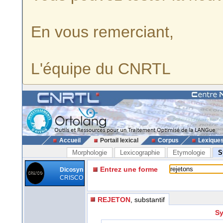
En vous remerciant,
L'équipe du CNRTL
Accueil
Portail lexical
Corpus
Lexique
Morphologie
Lexicographie
Etymologie
S
Entrez une forme
Dicosyn
CRISCO
REJETON
, substantif
Sy