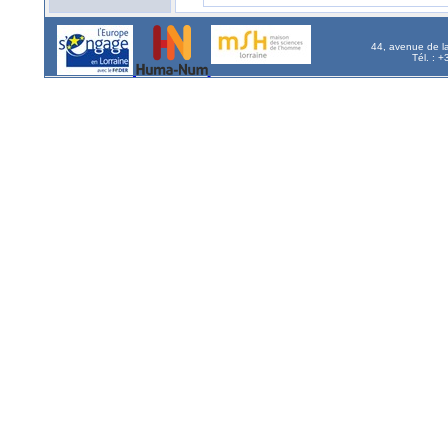
44, avenue de l
Tél. : 