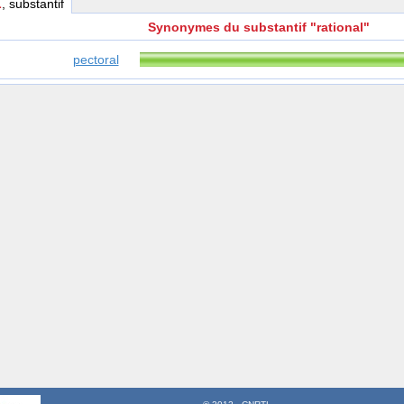
L
, substantif
Synonymes du substantif "rational"
pectoral