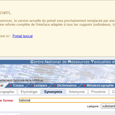
u CNRTL,
services, la version actuelle du portail sera prochainement remplacée par un
 une refonte complète de l'interface adaptée à tous les supports (ordinateurs, t
.
ion ici :
Portail lexical
cal
Corpus
Lexiques
Dictionnaires
Métalexicographie
cographie
Etymologie
Synonymie
Antonymie
Proxémie
C
ne forme
catégorie :