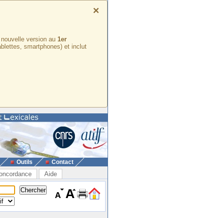
×
e nouvelle version au
1er
ablettes, smartphones) et inclut
Outils
Contact
oncordance
Aide