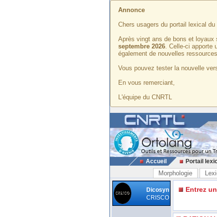
Annonce
Chers usagers du portail lexical d
Après vingt ans de bons et loyaux 
septembre 2026
. Celle-ci apporte
également de nouvelles ressources
Vous pouvez tester la nouvelle vers
En vous remerciant,
L'équipe du CNRTL
Accueil
Portail lexi
Morphologie
Lexi
Entrez u
Dicosyn
CRISCO