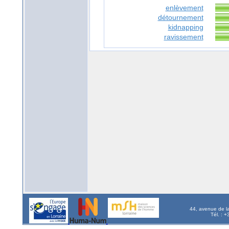
enlèvement
détournement
kidnapping
ravissement
44, avenue de l
Tél. : 