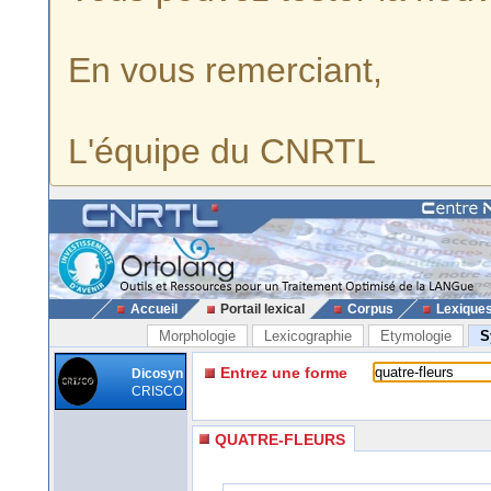
En vous remerciant,
L'équipe du CNRTL
Accueil
Portail lexical
Corpus
Lexique
Morphologie
Lexicographie
Etymologie
S
Entrez une forme
Dicosyn
CRISCO
QUATRE-FLEURS