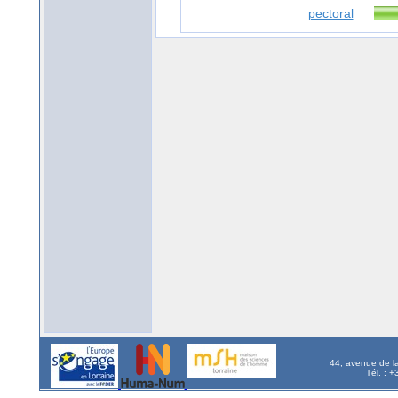
pectoral
44, avenue de l
Tél. : 