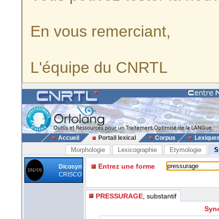
En vous remerciant,
L'équipe du CNRTL
Accueil
Portail lexical
Corpus
Lexique
Morphologie
Lexicographie
Etymologie
S
Entrez une forme
Dicosyn
CRISCO
PRESSURAGE
, substantif
Syno