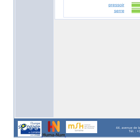
pressoir
serre
44, avenue de l
Tél. : 