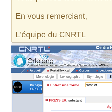
En vous remerciant,
L'équipe du CNRTL
Accueil
Portail lexical
Corpus
Lexique
Morphologie
Lexicographie
Etymologie
S
Entrez une forme
Dicosyn
CRISCO
PRESSIER
, substantif
Sy