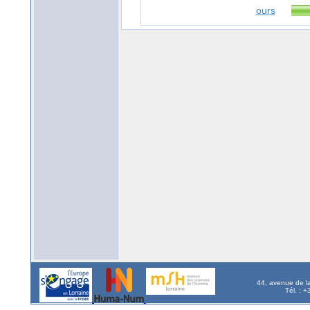
ours
44, avenue de l
Tél. : 