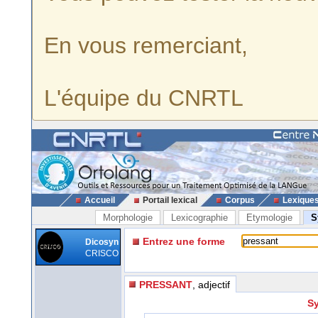
En vous remerciant,
L'équipe du CNRTL
Accueil
Portail lexical
Corpus
Lexique
Morphologie
Lexicographie
Etymologie
S
Entrez une forme
Dicosyn
CRISCO
PRESSANT
, adjectif
Sy