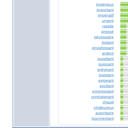
impérieux
important
impératif
urgent
rapide
pressé
nécessaire
instant
envahissant
ardent
suppliant
puissant
prégnant
insistant
exigeant
excitant
empressant
contraignant
chaud
chaleureux
autoritaire
tourmentant