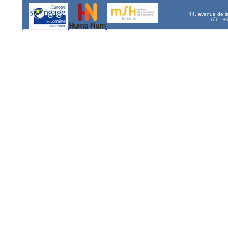
44, avenue de l
Tél. : 