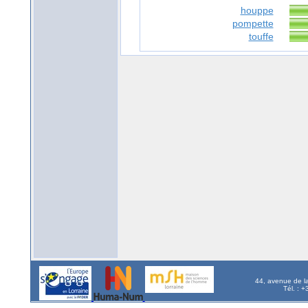
houppe
pompette
touffe
44, avenue de l
Tél. : 