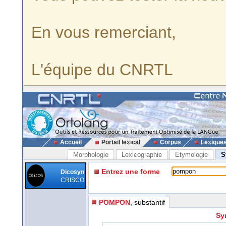
En vous remerciant,
L'équipe du CNRTL
Accueil
Portail lexical
Corpus
Lexique
Morphologie
Lexicographie
Etymologie
S
Entrez une forme
Dicosyn
CRISCO
POMPON
, substantif
Sy