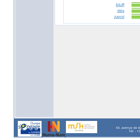
bluff
dés
zanzi
44, avenue de l
Tél. : 