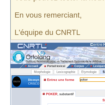
En vous remerciant,
L'équipe du CNRTL
Accueil
Portail lexical
Corpus
Lexique
Morphologie
Lexicographie
Etymologie
S
Entrez une forme
Dicosyn
CRISCO
POKER
, substantif
S