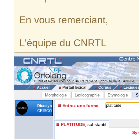
En vous remerciant,
L'équipe du CNRTL
Accueil
Portail lexical
Corpus
Lexique
Morphologie
Lexicographie
Etymologie
S
Entrez une forme
Dicosyn
CRISCO
PLATITUDE
, substantif
Syn