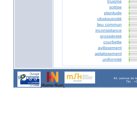
truisme
sottise
planitude
obséquiosité
lieu commun
inconsistance
grossièreté
courbette
avilissement
aplatissement
uniformité
44, avenue de l
Tél. : 