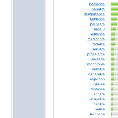
bassesse
banalité
insignifiance
faiblesse
pauvreté
fadeur
petitesse
médiocrité
fadaise
servilité
prosaïsme
niaiserie
monotonie
humilité
généralité
abjection
vilenie
tristesse
lâcheté
insipidité
facilité
bêtise
turgotine