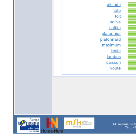
altitude
tête
toit
solive
soffite
plafonnier
plafonnard
maximum
limite
lambris
caisson
voûte
44, avenue de l
Tél. : 