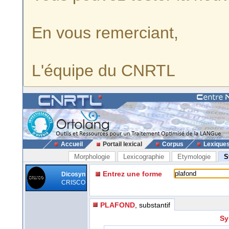
En vous remerciant,
L'équipe du CNRTL
Accueil
Portail lexical
Corpus
Lexique
Morphologie
Lexicographie
Etymologie
S
Entrez une forme
Dicosyn
CRISCO
PLAFOND
, substantif
Sy