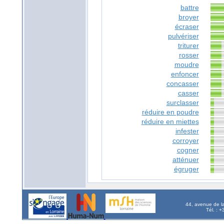
battre
broyer
écraser
pulvériser
triturer
rosser
moudre
enfoncer
concasser
casser
surclasser
réduire en poudre
réduire en miettes
infester
corroyer
cogner
atténuer
égruger
44, avenue de l
Tél. : 