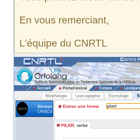
En vous remerciant,
L'équipe du CNRTL
Accueil
Portail lexical
Corpus
Lexique
Morphologie
Lexicographie
Etymologie
S
Entrez une forme
Dicosyn
CRISCO
PILER
, verbe