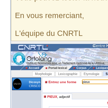
En vous remerciant,
L'équipe du CNRTL
Accueil
Portail lexical
Corpus
Lexique
Morphologie
Lexicographie
Etymologie
S
Entrez une forme
Dicosyn
CRISCO
PIEUX
, adjectif