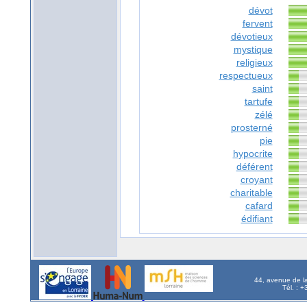
dévot
fervent
dévotieux
mystique
religieux
respectueux
saint
tartufe
zélé
prosterné
pie
hypocrite
déférent
croyant
charitable
cafard
édifiant
44, avenue de l
Tél. : 