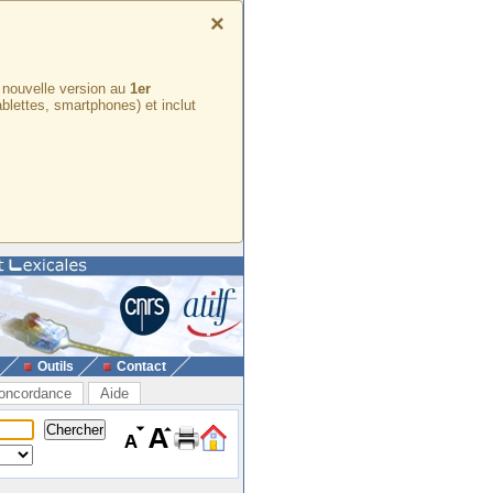
×
e nouvelle version au
1er
ablettes, smartphones) et inclut
Outils
Contact
oncordance
Aide