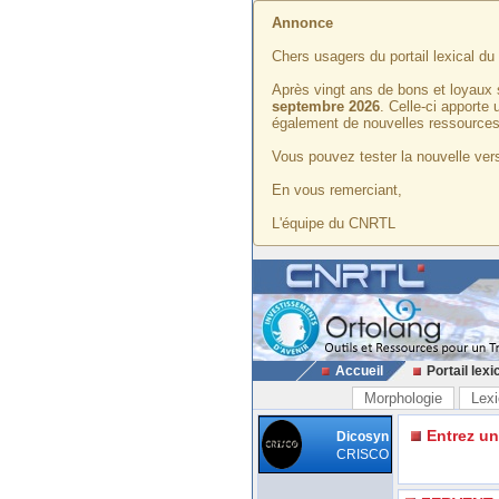
Annonce
Chers usagers du portail lexical d
Après vingt ans de bons et loyaux 
septembre 2026
. Celle-ci apporte
également de nouvelles ressources
Vous pouvez tester la nouvelle vers
En vous remerciant,
L'équipe du CNRTL
Accueil
Portail lexi
Morphologie
Lexi
Entrez u
Dicosyn
CRISCO