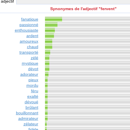
, adjectif
Synonymes de l'adjectif "fervent"
fanatique
passionné
enthousiaste
ardent
amoureux
chaud
transporté
zélé
mystique
dévot
adorateur
pieux
mordu
féru
exalté
dévoué
brûlant
bouillonnant
admirateur
zélateur
fidèle