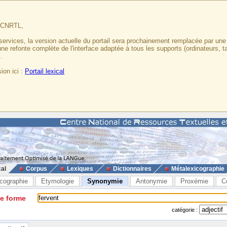
u CNRTL,
services, la version actuelle du portail sera prochainement remplacée par un
 une refonte complète de l'interface adaptée à tous les supports (ordinateurs, t
.
ion ici :
Portail lexical
cal
Corpus
Lexiques
Dictionnaires
Métalexicographie
cographie
Etymologie
Synonymie
Antonymie
Proxémie
C
ne forme
catégorie :