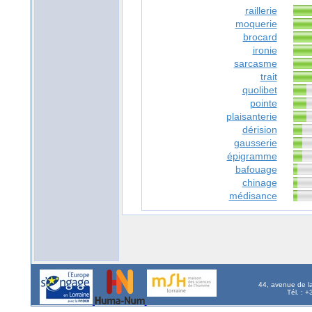
raillerie
moquerie
brocard
ironie
sarcasme
trait
quolibet
pointe
plaisanterie
dérision
gausserie
épigramme
bafouage
chinage
médisance
44, avenue de l
Tél. : 