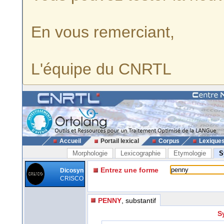
En vous remerciant,
L'équipe du CNRTL
Accueil
Portail lexical
Corpus
Lexique
Morphologie
Lexicographie
Etymologie
S
Entrez une forme
Dicosyn
CRISCO
PENNY
, substantif
S