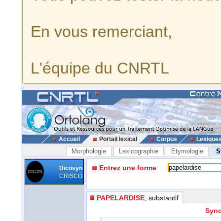
En vous remerciant,
L'équipe du CNRTL
Accueil
Portail lexical
Corpus
Lexique
Morphologie
Lexicographie
Etymologie
S
Entrez une forme
Dicosyn
CRISCO
PAPELARDISE
, substantif
Syno