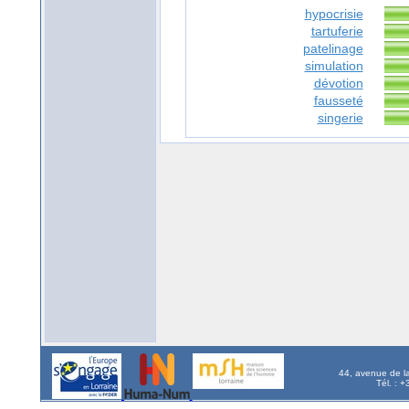
hypocrisie
tartuferie
patelinage
simulation
dévotion
fausseté
singerie
44, avenue de l
Tél. : 