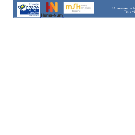
44, avenue de l
Tél. : 