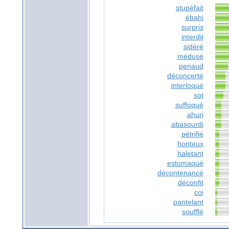
stupéfait
ébahi
surpris
interdit
sidéré
médusé
penaud
déconcerté
interloqué
sot
suffoqué
ahuri
abasourdi
pétrifié
honteux
haletant
estomaqué
décontenancé
déconfit
coi
pantelant
soufflé