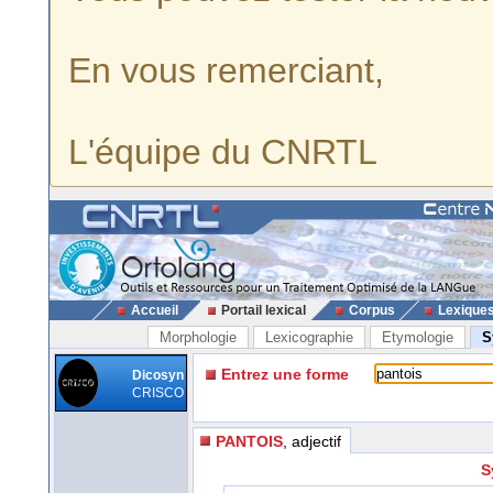
En vous remerciant,
L'équipe du CNRTL
Accueil
Portail lexical
Corpus
Lexique
Morphologie
Lexicographie
Etymologie
S
Entrez une forme
Dicosyn
CRISCO
PANTOIS
, adjectif
S