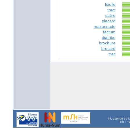
libelle
tract
satire
placard
mazarinade
factum
diatribe
brochure
brocard
trait
44, avenue de l
Tél. : 