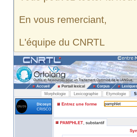
En vous remerciant,
L'équipe du CNRTL
Accueil
Portail lexical
Corpus
Lexique
Morphologie
Lexicographie
Etymologie
S
Entrez une forme
Dicosyn
CRISCO
PAMPHLET
, substantif
Syn