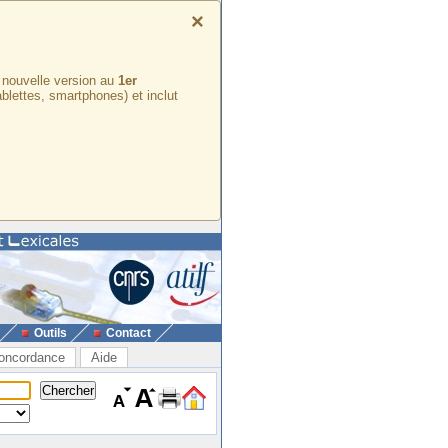
×
e nouvelle version au
1er
ablettes, smartphones) et inclut
Outils
Contact
oncordance
Aide