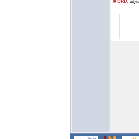
ORD
, adjec