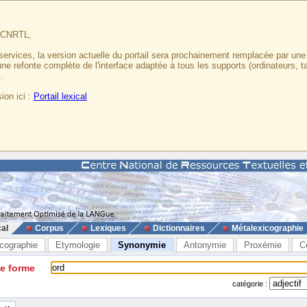
u CNRTL,
services, la version actuelle du portail sera prochainement remplacée par un
 une refonte complète de l'interface adaptée à tous les supports (ordinateurs, t
.
ion ici :
Portail lexical
cal
Corpus
Lexiques
Dictionnaires
Métalexicographie
cographie
Etymologie
Synonymie
Antonymie
Proxémie
C
ne forme
catégorie :