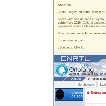
Annonce
Chers usagers du portail lexical d
Après vingt ans de bons et loyaux 
septembre 2026
. Celle-ci apporte
également de nouvelles ressources
Vous pouvez tester la nouvelle vers
En vous remerciant,
L'équipe du CNRTL
Accueil
Portail lexi
Morphologie
Lexi
Entrez u
Dicosyn
CRISCO