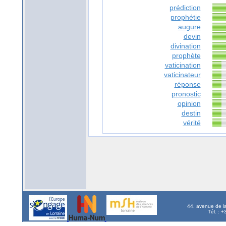
prédiction
prophétie
augure
devin
divination
prophète
vaticination
vaticinateur
réponse
pronostic
opinion
destin
vérité
44, avenue de l
Tél. : 