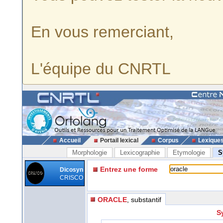
En vous remerciant,
L'équipe du CNRTL
Accueil
Portail lexical
Corpus
Lexique
Morphologie
Lexicographie
Etymologie
S
Entrez une forme
Dicosyn
CRISCO
ORACLE
, substantif
S