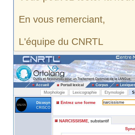
En vous remerciant,
L'équipe du CNRTL
Accueil
Portail lexical
Corpus
Lexique
Morphologie
Lexicographie
Etymologie
S
Entrez une forme
Dicosyn
CRISCO
NARCISSISME
, substantif
Syno