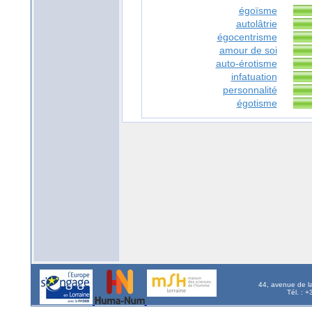
égoïsme
autolâtrie
égocentrisme
amour de soi
auto-érotisme
infatuation
personnalité
égotisme
44, avenue de l
Tél. : 