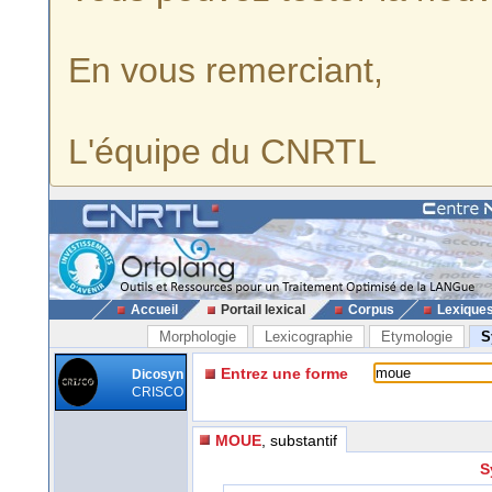
En vous remerciant,
L'équipe du CNRTL
Accueil
Portail lexical
Corpus
Lexique
Morphologie
Lexicographie
Etymologie
S
Entrez une forme
Dicosyn
CRISCO
MOUE
, substantif
S