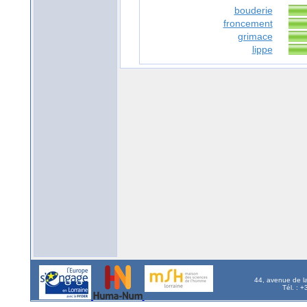
bouderie
froncement
grimace
lippe
44, avenue de l
Tél. : 