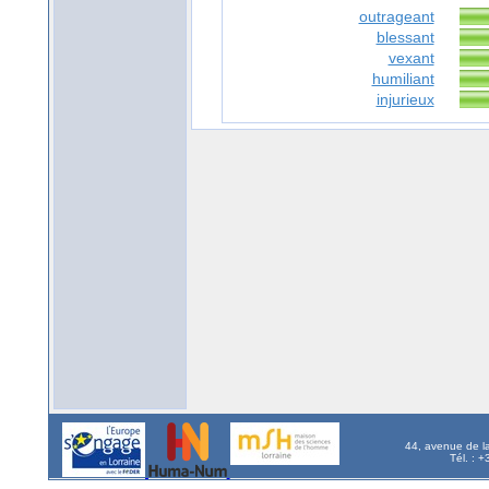
outrageant
blessant
vexant
humiliant
injurieux
44, avenue de l
Tél. : 