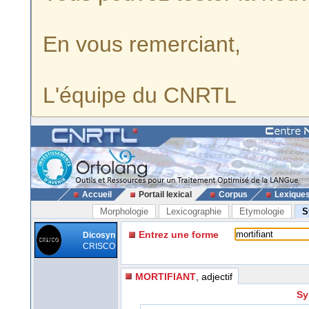
En vous remerciant,
L'équipe du CNRTL
Accueil
Portail lexical
Corpus
Lexique
Morphologie
Lexicographie
Etymologie
S
Entrez une forme
Dicosyn
CRISCO
MORTIFIANT
, adjectif
Sy