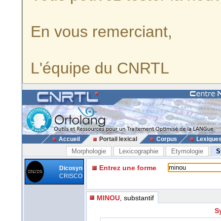
En vous remerciant,
L'équipe du CNRTL
Accueil
Portail lexical
Corpus
Lexique
Morphologie
Lexicographie
Etymologie
S
Entrez une forme
Dicosyn
CRISCO
MINOU
, substantif
S