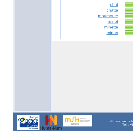
chat
chatte
moumoute
minet
minette
minon
44, avenue de l
Tél. : 