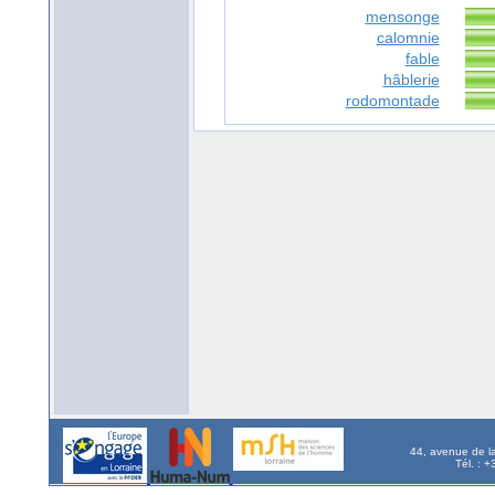
mensonge
calomnie
fable
hâblerie
rodomontade
44, avenue de l
Tél. : 