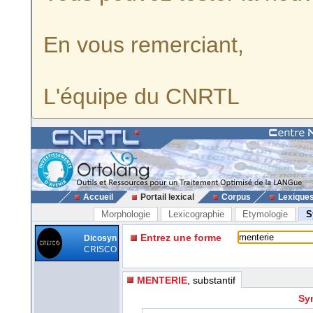
En vous remerciant,
L'équipe du CNRTL
Accueil
Portail lexical
Corpus
Lexique
Morphologie
Lexicographie
Etymologie
S
Entrez une forme
Dicosyn
CRISCO
MENTERIE
, substantif
Sy