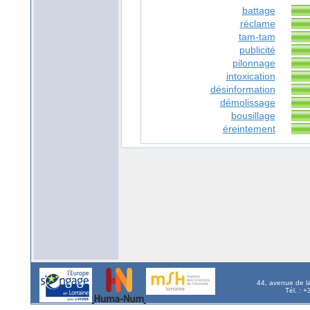
battage
réclame
tam-tam
publicité
pilonnage
intoxication
désinformation
démolissage
bousillage
éreintement
44, avenue de l
Tél. : 