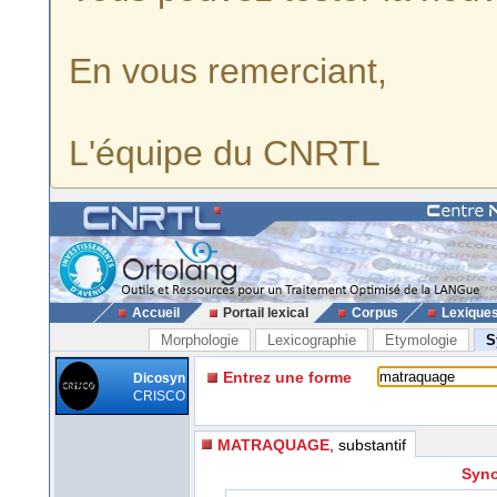
En vous remerciant,
L'équipe du CNRTL
Accueil
Portail lexical
Corpus
Lexique
Morphologie
Lexicographie
Etymologie
S
Entrez une forme
Dicosyn
CRISCO
MATRAQUAGE
, substantif
Syno