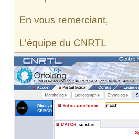
En vous remerciant,
L'équipe du CNRTL
Accueil
Portail lexical
Corpus
Lexique
Morphologie
Lexicographie
Etymologie
S
Entrez une forme
Dicosyn
CRISCO
MATCH
, substantif
S