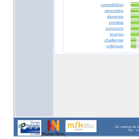
compétition
rencontre
épreuve
combat
concours
tournoi
challenge
critérium
44, avenue de l
Tél. : 