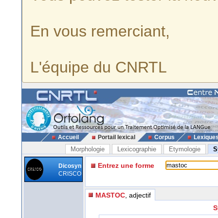
En vous remerciant,
L'équipe du CNRTL
Accueil
Portail lexical
Corpus
Lexique
Morphologie
Lexicographie
Etymologie
S
Entrez une forme
Dicosyn
CRISCO
MASTOC
, adjectif
S