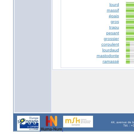
lourd
massif
épais
gros
trapu
pesant
grossier
corpulent
lourdaud
mastodonte
ramassé
44, avenue de l
Tél. : 