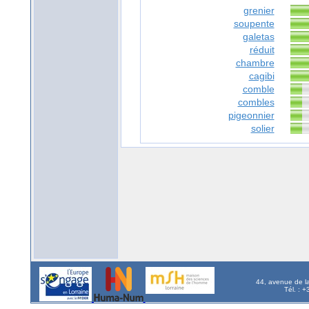
grenier
soupente
galetas
réduit
chambre
cagibi
comble
combles
pigeonnier
solier
44, avenue de l
Tél. : 