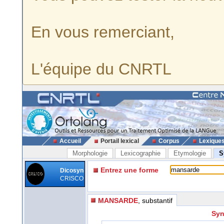
En vous remerciant,
L'équipe du CNRTL
Accueil
Portail lexical
Corpus
Lexique
Morphologie
Lexicographie
Etymologie
S
Entrez une forme
Dicosyn
CRISCO
MANSARDE
, substantif
Syn