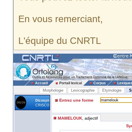
En vous remerciant,
L'équipe du CNRTL
Accueil
Portail lexical
Corpus
Lexique
Morphologie
Lexicographie
Etymologie
S
Entrez une forme
Dicosyn
CRISCO
MAMELOUK
, adjectif
Sy