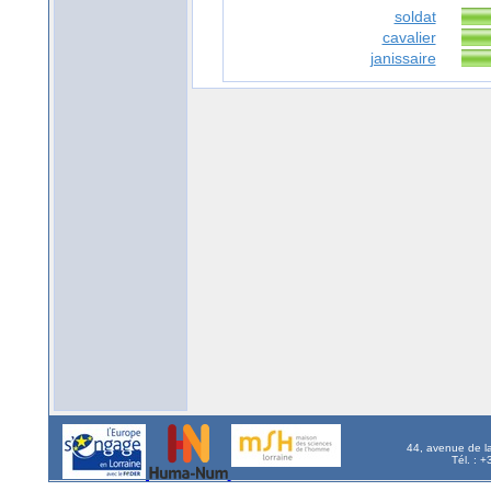
soldat
cavalier
janissaire
44, avenue de l
Tél. : 