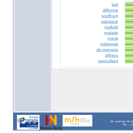
laid
difforme
souffrant
patraque
malbâti
malade
ingrat
indisposé
de guingois
affreux
vasouillard
44, avenue de l
Tél. : 