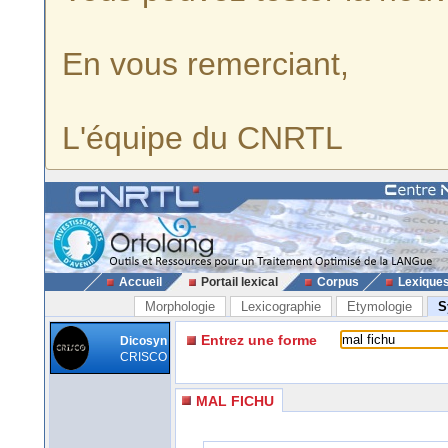
En vous remerciant,
L'équipe du CNRTL
Accueil
Portail lexical
Corpus
Lexique
Morphologie
Lexicographie
Etymologie
S
Entrez une forme
Dicosyn
CRISCO
MAL FICHU