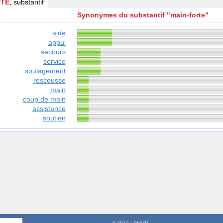
RTE
, substantif
Synonymes du substantif "main-forte"
aide
appui
secours
service
soulagement
rescousse
main
coup de main
assistance
soutien