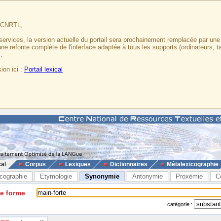
u CNRTL,
services, la version actuelle du portail sera prochainement remplacée par un
 une refonte complète de l'interface adaptée à tous les supports (ordinateurs, t
.
ion ici :
Portail lexical
cal
Corpus
Lexiques
Dictionnaires
Métalexicographie
cographie
Etymologie
Synonymie
Antonymie
Proxémie
C
ne forme
catégorie :