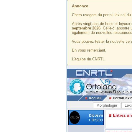
Annonce
Chers usagers du portail lexical d
Après vingt ans de bons et loyaux 
septembre 2026
. Celle-ci apporte
également de nouvelles ressources
Vous pouvez tester la nouvelle vers
En vous remerciant,
L'équipe du CNRTL
Accueil
Portail lexi
Morphologie
Lexi
Entrez u
Dicosyn
CRISCO