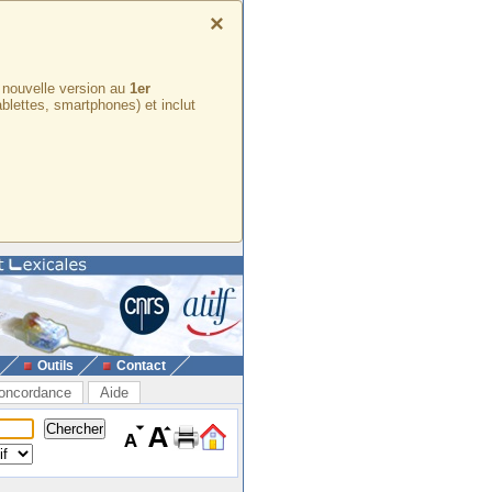
×
e nouvelle version au
1er
ablettes, smartphones) et inclut
Outils
Contact
oncordance
Aide