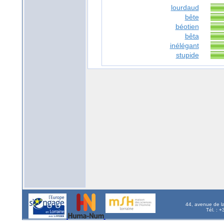
lourdaud
bête
béotien
bêta
inélégant
stupide
44, avenue de l
Tél. : 