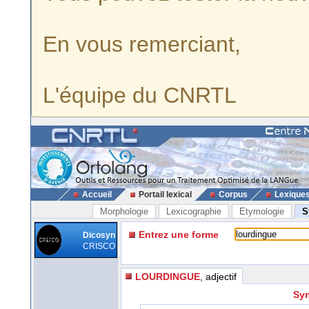
En vous remerciant,
L'équipe du CNRTL
Accueil
Portail lexical
Corpus
Lexique
Morphologie
Lexicographie
Etymologie
S
Entrez une forme
Dicosyn
CRISCO
LOURDINGUE
, adjectif
Syn