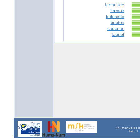
fermeture
fermoir
bobinette
bouton
cadenas
taquet
44, avenue de l
Tél. : 