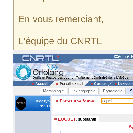
En vous remerciant,
L'équipe du CNRTL
Accueil
Portail lexical
Corpus
Lexique
Morphologie
Lexicographie
Etymologie
S
Entrez une forme
Dicosyn
CRISCO
LOQUET
, substantif
S