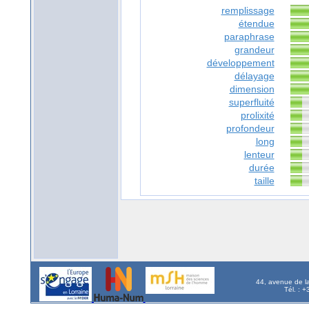
remplissage
étendue
paraphrase
grandeur
développement
délayage
dimension
superfluité
prolixité
profondeur
long
lenteur
durée
taille
44, avenue de l
Tél. : 