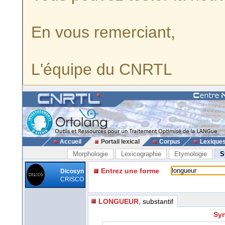
En vous remerciant,
L'équipe du CNRTL
Accueil
Portail lexical
Corpus
Lexique
Morphologie
Lexicographie
Etymologie
S
Entrez une forme
Dicosyn
CRISCO
LONGUEUR
, substantif
Syn