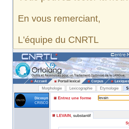
En vous remerciant,
L'équipe du CNRTL
Accueil
Portail lexical
Corpus
Lexique
Morphologie
Lexicographie
Etymologie
S
Entrez une forme
Dicosyn
CRISCO
LEVAIN
, substantif
S