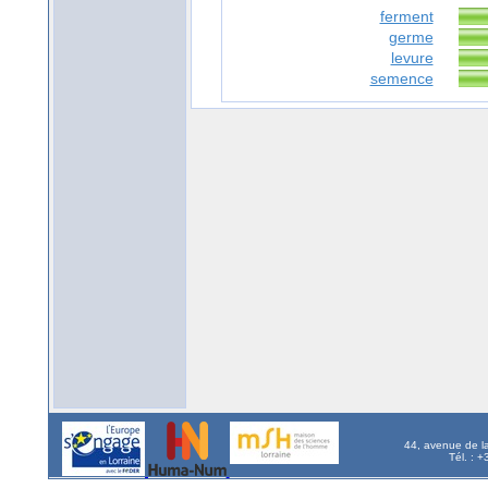
ferment
germe
levure
semence
44, avenue de l
Tél. : 