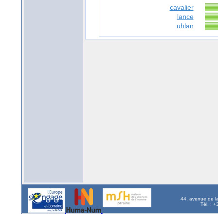
cavalier
lance
uhlan
44, avenue de l
Tél. : 