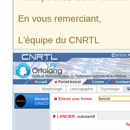
En vous remerciant,
L'équipe du CNRTL
Accueil
Portail lexical
Corpus
Lexique
Morphologie
Lexicographie
Etymologie
S
Entrez une forme
Dicosyn
CRISCO
LANCIER
, substantif
Sy