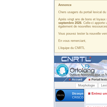
Annonce
Chers usagers du portail lexical d
Après vingt ans de bons et loyaux 
septembre 2026
. Celle-ci apporte
également de nouvelles ressources
Vous pouvez tester la nouvelle vers
En vous remerciant,
L'équipe du CNRTL
Accueil
Portail lexi
Morphologie
Lexi
Entrez u
Dicosyn
CRISCO