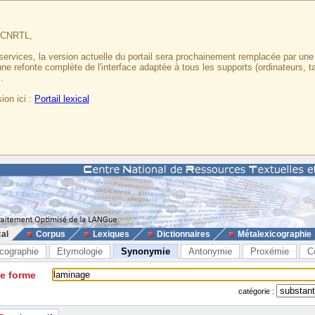
u CNRTL,
services, la version actuelle du portail sera prochainement remplacée par un
 une refonte complète de l'interface adaptée à tous les supports (ordinateurs, t
.
ion ici :
Portail lexical
cal
Corpus
Lexiques
Dictionnaires
Métalexicographie
cographie
Etymologie
Synonymie
Antonymie
Proxémie
C
ne forme
catégorie :