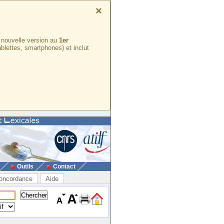
×
e nouvelle version au
1er
ablettes, smartphones) et inclut
Outils
Contact
oncordance
Aide