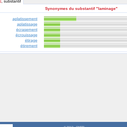
E
, substantif
Synonymes du substantif "laminage"
aplatissement
aplatissage
écrasement
écrouissage
étirage
étirement