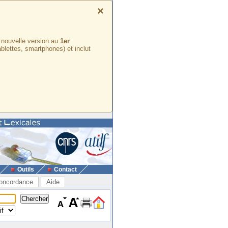
×
e nouvelle version au
1er
ablettes, smartphones) et inclut
Outils
Contact
oncordance
Aide