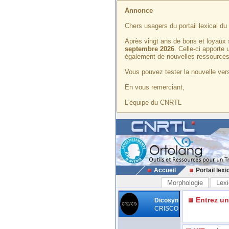
Annonce
Chers usagers du portail lexical d
Après vingt ans de bons et loyaux 
septembre 2026
. Celle-ci apporte
également de nouvelles ressources
Vous pouvez tester la nouvelle vers
En vous remerciant,
L'équipe du CNRTL
Accueil
Portail lexi
Morphologie
Lexi
Entrez u
Dicosyn
CRISCO