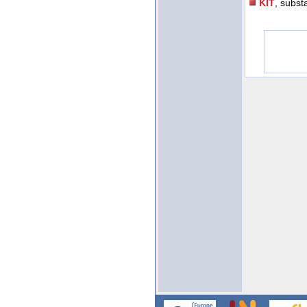
KIT
, substa