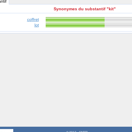
ntif
Synonymes du substantif "kit"
coffret
lot