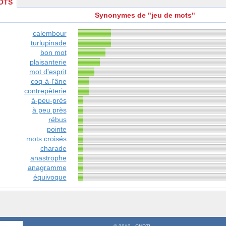
OTS
Synonymes de "jeu de mots"
calembour
turlupinade
bon mot
plaisanterie
mot d'esprit
coq-à-l'âne
contrepèterie
à-peu-près
à peu près
rébus
pointe
mots croisés
charade
anastrophe
anagramme
équivoque