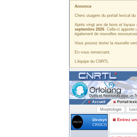
Annonce
Chers usagers du portail lexical d
Après vingt ans de bons et loyaux 
septembre 2026
. Celle-ci apporte
également de nouvelles ressources
Vous pouvez tester la nouvelle vers
En vous remerciant,
L'équipe du CNRTL
Accueil
Portail lexi
Morphologie
Lexi
Entrez u
Dicosyn
CRISCO