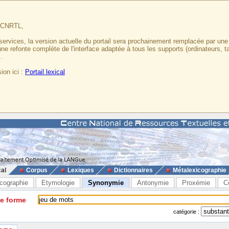
u CNRTL,
services, la version actuelle du portail sera prochainement remplacée par un
 une refonte complète de l'interface adaptée à tous les supports (ordinateurs, t
.
ion ici :
Portail lexical
cal
Corpus
Lexiques
Dictionnaires
Métalexicographie
cographie
Etymologie
Synonymie
Antonymie
Proxémie
C
ne forme
catégorie :