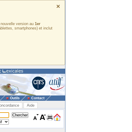
×
e nouvelle version au
1er
ablettes, smartphones) et inclut
Outils
Contact
oncordance
Aide