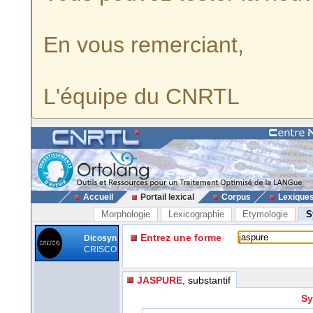
En vous remerciant,
L'équipe du CNRTL
Accueil
Portail lexical
Corpus
Lexique
Morphologie
Lexicographie
Etymologie
S
Entrez une forme
Dicosyn
CRISCO
JASPURE
, substantif
Sy