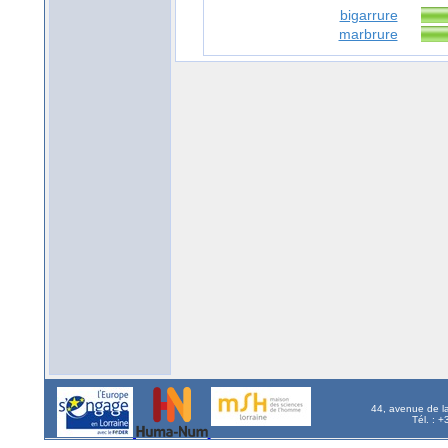
bigarrure
marbrure
44, avenue de l
Tél. : 