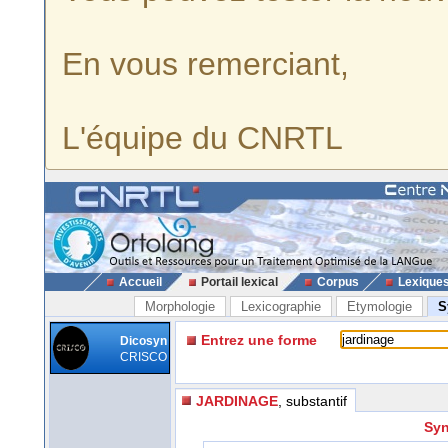
En vous remerciant,
L'équipe du CNRTL
Accueil
Portail lexical
Corpus
Lexique
Morphologie
Lexicographie
Etymologie
S
Entrez une forme
Dicosyn
CRISCO
JARDINAGE
, substantif
Syn